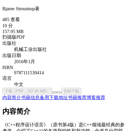
Bjarne Stroustrup
著
485 查看
10 分
157.95 MB
扫描版PDF
出版社
机械工业出版社
出版日期
2016年1月
ISBN
9787111539414
语言
中文
下载（PDF，157.95 MB）
扫码下载
内容简介
书籍信息
备用下载地址
书籍推荐
博客推荐
内容简介
《C++程序设计语言》（原书第4版）是C++领域最经典的参
考书，介绍了C++11的各项新特性和新功能。全书共分四部