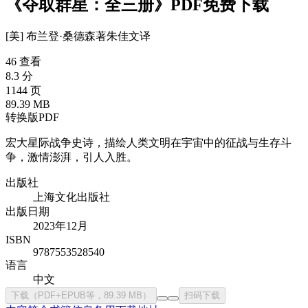
《夺取群星：全三册》PDF免费下载
[美] 布兰登·桑德森
著
朱佳文
译
46 查看
8.3 分
1144 页
89.39 MB
转换版PDF
宏大星际战争史诗，描绘人类文明在宇宙中的征战与生存斗
争，激情澎湃，引人入胜。
出版社
上海文化出版社
出版日期
2023年12月
ISBN
9787553528540
语言
中文
下载（PDF+EPUB等，89.39 MB）
扫码下载