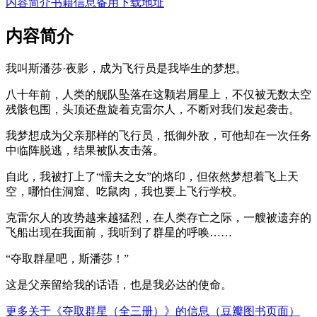
内容简介
书籍信息
备用下载地址
内容简介
我叫斯潘莎·夜影，成为飞行员是我毕生的梦想。
八十年前，人类的舰队坠落在这颗岩屑星上，不仅被无数太空
残骸包围，头顶还盘旋着克雷尔人，不断对我们发起袭击。
我梦想成为父亲那样的飞行员，抵御外敌，可他却在一次任务
中临阵脱逃，结果被队友击落。
自此，我被打上了“懦夫之女”的烙印，但依然梦想着飞上天
空，哪怕住洞窟、吃鼠肉，我也要上飞行学校。
克雷尔人的攻势越来越猛烈，在人类存亡之际，一艘被遗弃的
飞船出现在我面前，我听到了群星的呼唤……
“夺取群星吧，斯潘莎！”
这是父亲留给我的话语，也是我必达的使命。
更多关于《夺取群星（全三册）》的信息（豆瓣图书页面）