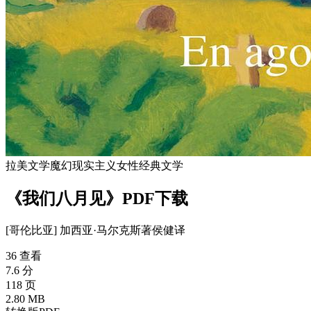
拉美文学
魔幻现实主义
女性
经典文学
《我们八月见》PDF下载
[哥伦比亚] 加西亚·马尔克斯
著
侯健
译
36 查看
7.6 分
118 页
2.80 MB