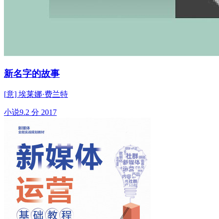
新名字的故事
[意] 埃莱娜·费兰特
小说
9.2 分
2017