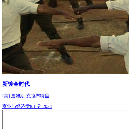
新镀金时代
[英] 詹姆斯·克拉布特里
商业与经济学
8.1 分
2024