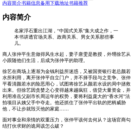
内容简介
书籍信息
备用下载地址
书籍推荐
内容简介
名家浮石重出江湖，“中国式关系”集大成之作，一
本书讲透官场关系、政商关系、男女关系那些事
儿。
商人张仲平生意做得风生水起，妻子唐雯是教授，外甥徐艺从
小跟随他们生活，后成为张仲平的助理。
徐艺在商场上逐渐为金钱利益所迷惑，又被国资银行老总颜若
水所利用，离开张仲平自立门户，并不择手段与之竞争。张仲
平看清颜若水的险恶用心，试图将徐艺从颜若水设的局中拯救
出来。但徐艺因贪婪之心变得越来越疯狂，借贷大量资金，并
利用准岳父副市长周运年的权势，要将利益庞大的“香水河”法
拍项目从姨父手中夺走。他还抓住了张仲平出轨的把柄威胁
他，不让步就毁灭他的家庭……
面对事业和亲情的双重压力，张仲平该何去何从？这场官商勾
结打伙求财的诡局该怎么破？