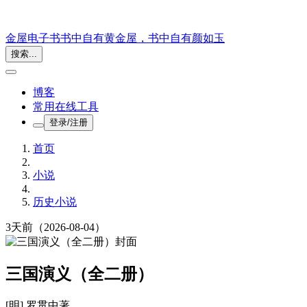
金屋电子书
书中自有黄金屋，书中自有颜如玉
搜索...
博客
常用在线工具
登录/注册
首页
小说
历史小说
3天前
（2026-08-04）
三国演义（全二册）
[明] 罗贯中
著