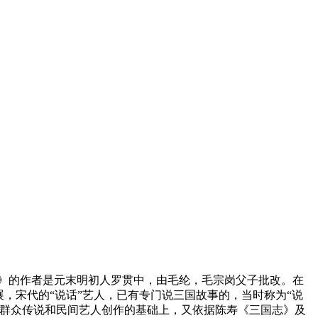
》的作者是元末明初人罗贯中，由毛纶，毛宗岗父子批改。在
，宋代的“说话”艺人，已有专门说三国故事的，当时称为“说
在群众传说和民间艺人创作的基础上，又依据陈寿《三国志》及