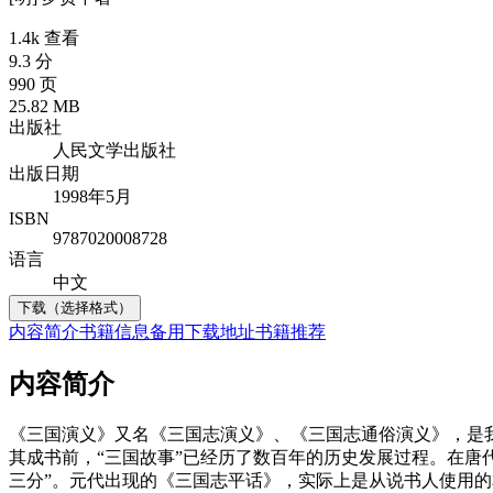
1.4k 查看
9.3 分
990 页
25.82 MB
出版社
人民文学出版社
出版日期
1998年5月
ISBN
9787020008728
语言
中文
下载（选择格式）
内容简介
书籍信息
备用下载地址
书籍推荐
内容简介
《三国演义》又名《三国志演义》、《三国志通俗演义》，是
其成书前，“三国故事”已经历了数百年的历史发展过程。在唐
三分”。元代出现的《三国志平话》，实际上是从说书人使用