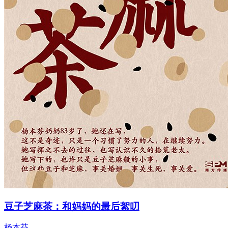
豆子芝麻茶：和妈妈的最后絮叨
杨本芬