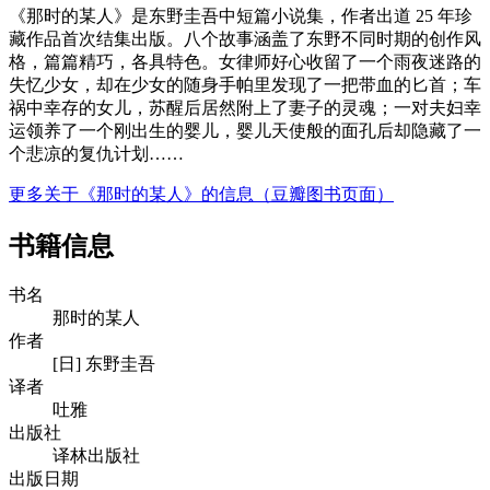
《那时的某人》是东野圭吾中短篇小说集，作者出道 25 年珍
藏作品首次结集出版。八个故事涵盖了东野不同时期的创作风
格，篇篇精巧，各具特色。女律师好心收留了一个雨夜迷路的
失忆少女，却在少女的随身手帕里发现了一把带血的匕首；车
祸中幸存的女儿，苏醒后居然附上了妻子的灵魂；一对夫妇幸
运领养了一个刚出生的婴儿，婴儿天使般的面孔后却隐藏了一
个悲凉的复仇计划……
更多关于《那时的某人》的信息（豆瓣图书页面）
书籍信息
书名
那时的某人
作者
[日] 东野圭吾
译者
吐雅
出版社
译林出版社
出版日期