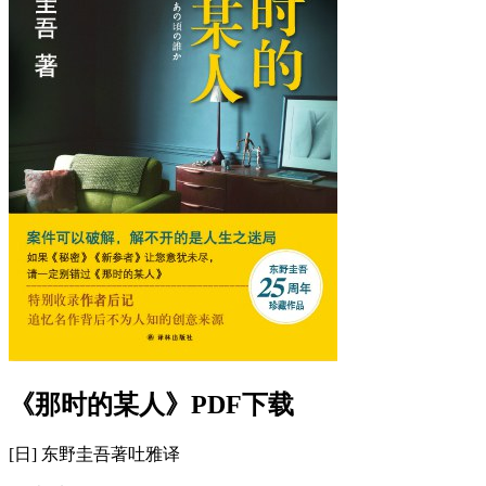
《那时的某人》PDF下载
[日] 东野圭吾
著
吐雅
译