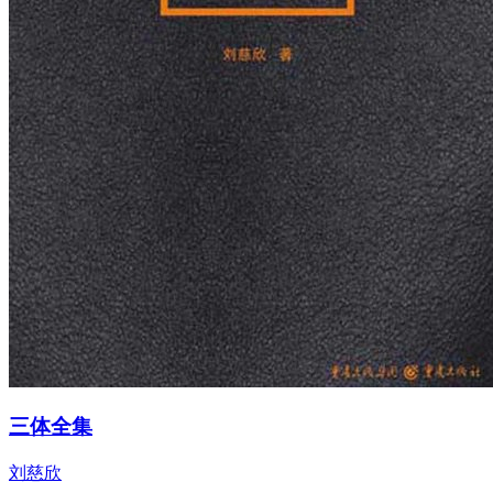
三体全集
刘慈欣