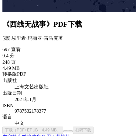
《西线无战事》PDF下载
[德] 埃里希·玛丽亚·雷马克
著
697 查看
9.4 分
248 页
4.49 MB
转换版PDF
出版社
上海文艺出版社
出版日期
2021年1月
ISBN
9787532178377
语言
中文
下载（PDF+EPUB，4.49 MB）
扫码下载