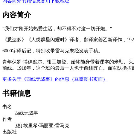
内容简介
书籍信息
备用下载地址
内容简介
“我们才刚开始热爱生活，却不得不对这一切开炮。”
《悉达多》《人类群星闪耀时》译者、翻译家姜乙新译作，192
6000字译后记，特别收录雷马克未经发表手稿。
青年保罗·博伊默尔、钳工加登、始终随身带着课本的米勒、头
前线。1918年，这个班的最后一人也于前线阵亡。而军队指
更多关于《西线无战事》的信息（豆瓣图书页面）
书籍信息
书名
西线无战事
作者
[德] 埃里希·玛丽亚·雷马克
出版社