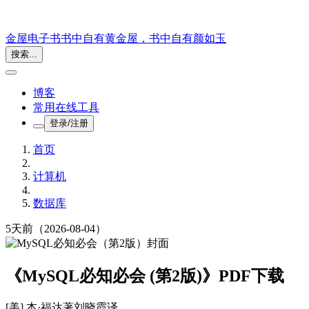
金屋电子书
书中自有黄金屋，书中自有颜如玉
搜索...
博客
常用在线工具
登录/注册
首页
计算机
数据库
5天前
（2026-08-04）
《MySQL必知必会 (第2版)》PDF下载
[美] 本·福达
著
刘晓霞
译