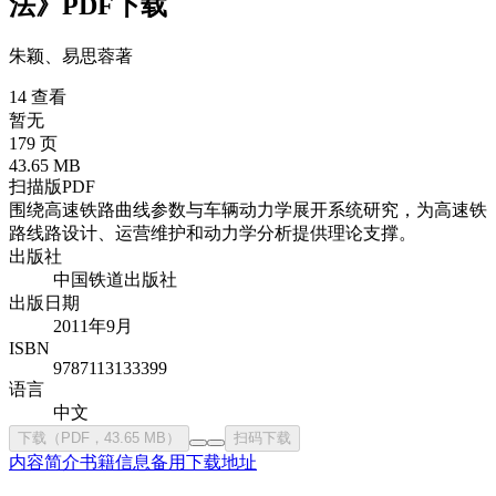
法》PDF下载
朱颖、易思蓉
著
14 查看
暂无
179 页
43.65 MB
扫描版PDF
围绕高速铁路曲线参数与车辆动力学展开系统研究，为高速铁
路线路设计、运营维护和动力学分析提供理论支撑。
出版社
中国铁道出版社
出版日期
2011年9月
ISBN
9787113133399
语言
中文
下载（PDF，43.65 MB）
扫码下载
内容简介
书籍信息
备用下载地址