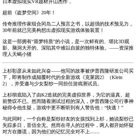
日本虚拟现实VR题材开山杰作，
超前《盗梦空间》20年！
传奇推理作家组合冈岛二人预言之书，以超强的技术预见力，
30年前就已完美构想出虚拟现实游戏体验装置！
这是一部拥有“噩梦特质”的小说，是一次鲜有的、堪比3D观
影、脑洞大开的、深陷其中难以自拔的独特体验。——资深推
理人天蝎小猪
上杉彰彦从未如此兴奋——他写的故事被伊普西隆研发公司买
下，即将制作成颠覆时代的全新游戏《克莱因2》（Klein
2），并受邀与少女梨纱一同担任游戏测试员。
上杉彻底陷入了由K2造就的完美虚拟世界，为它的逼真、超
前赞叹不已。然而随着测试过程的深入，伊普西隆公司行事神
秘得令他生疑，游戏中更不断听到有人警告他：“快逃！”
与此同时，一个自称是梨纱好友的女孩找到上杉，她说梨纱已
失踪多日，音信全无。然而在寻人的过程中，两人都开始怀疑
对方在撒谎，因为他们的记忆完全对不上……