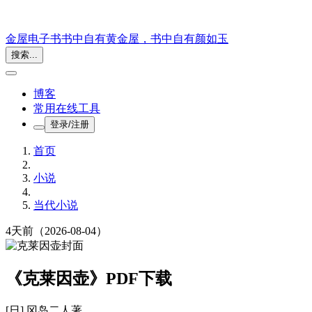
金屋电子书
书中自有黄金屋，书中自有颜如玉
搜索...
博客
常用在线工具
登录/注册
首页
小说
当代小说
4天前
（2026-08-04）
《克莱因壶》PDF下载
[日] 冈岛二人
著