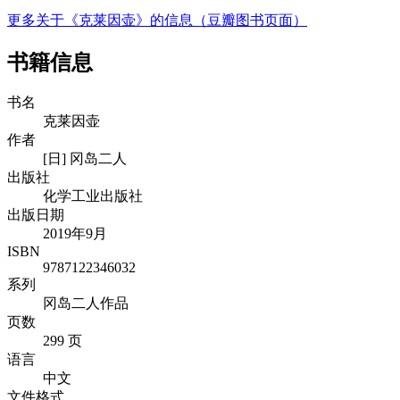
更多关于《克莱因壶》的信息（豆瓣图书页面）
书籍信息
书名
克莱因壶
作者
[日] 冈岛二人
出版社
化学工业出版社
出版日期
2019年9月
ISBN
9787122346032
系列
冈岛二人作品
页数
299 页
语言
中文
文件格式