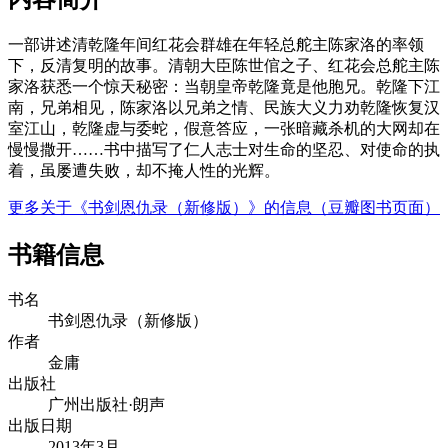
一部讲述清乾隆年间红花会群雄在年轻总舵主陈家洛的率领
下，反清复明的故事。清朝大臣陈世倌之子、红花会总舵主陈
家洛获悉一个惊天秘密：当朝皇帝乾隆竟是他胞兄。乾隆下江
南，兄弟相见，陈家洛以兄弟之情、民族大义力劝乾隆恢复汉
室江山，乾隆虚与委蛇，假意答应，一张暗藏杀机的大网却在
慢慢撒开……书中描写了仁人志士对生命的坚忍、对使命的执
着，虽屡遭失败，却不掩人性的光辉。
更多关于《书剑恩仇录（新修版）》的信息（豆瓣图书页面）
书籍信息
书名
书剑恩仇录（新修版）
作者
金庸
出版社
广州出版社·朗声
出版日期
2013年3月