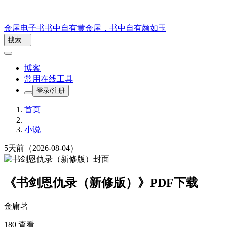
金屋电子书
书中自有黄金屋，书中自有颜如玉
搜索...
博客
常用在线工具
登录/注册
首页
小说
5天前
（2026-08-04）
《书剑恩仇录（新修版）》PDF下载
金庸
著
180 查看