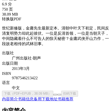
6.9 分
750 页
38.09 MB
转换版PDF
世纪新修版，金庸先生最新定本。清朝中叶天下初定，民间反
清复明势力却此起彼伏。一位是反清首领，一位是当朝天子，
中间隐藏着什么不可告人的惊天秘密？金庸武侠开山力作，一
段故老相传的武林旧事。
出版社
广州出版社·朗声
出版日期
2013年3月
ISBN
9787546213422
语言
中文
下载（PDF+EPUB，38.09 MB）
扫码下载
内容简介
书籍信息
备用下载地址
书籍推荐
内容简介