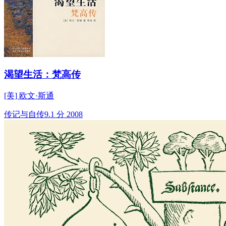
渴望生活：梵高传
[美] 欧文·斯通
传记与自传
9.1 分
2008