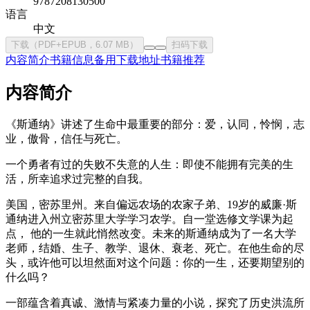
9787208130500
语言
中文
下载（PDF+EPUB，6.07 MB）
扫码下载
内容简介
书籍信息
备用下载地址
书籍推荐
内容简介
《斯通纳》讲述了生命中最重要的部分：爱，认同，怜悯，志
业，傲骨，信任与死亡。
一个勇者有过的失败不失意的人生：即使不能拥有完美的生
活，所幸追求过完整的自我。
美国，密苏里州。来自偏远农场的农家子弟、19岁的威廉·斯
通纳进入州立密苏里大学学习农学。自一堂选修文学课为起
点， 他的一生就此悄然改变。未来的斯通纳成为了一名大学
老师，结婚、生子、教学、退休、衰老、死亡。在他生命的尽
头，或许他可以坦然面对这个问题：你的一生，还要期望别的
什么吗？
一部蕴含着真诚、激情与紧凑力量的小说，探究了历史洪流所