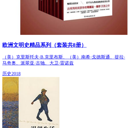
欧洲文明史精品系列（套装共8册）
（美）克里斯托夫·B.克里布斯、（美）南希·戈德斯通、提拉·
马奇奥、派翠亚·古驰、大卫·雷诺兹
历史
2018