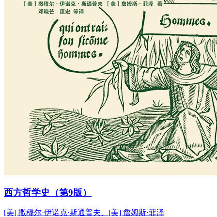
西方哲学史（第9版）
[美] 撒穆尔·伊诺克·斯通普夫、[美] 詹姆斯·菲泽