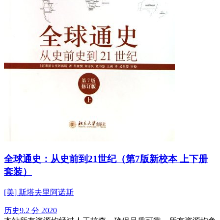
全球通史：从史前到21世纪（第7版新校本 上下册
套装）
[美] 斯塔夫里阿诺斯
历史
9.2 分
2020