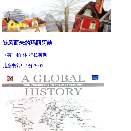
随风而来的玛丽阿姨
（英）帕·林·特拉芙斯
儿童书籍
9.2 分
2005