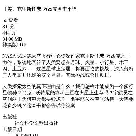
〔美〕克里斯托弗·万杰克
著
李平
译
56 查看
8.6 分
444 页
34.00 MB
转换版PDF
NASA 戈达德太空飞行中心资深作家克里斯托弗·万杰克又一
力作，系统地回答了人类要想在月球、火星、小行星、木卫
四、土卫六……这些星球上定居，将要面临的挑战，深入分析
了人类离开地球的安全界限、实际挑战或合理动机。
人类探索太空的真正理由是什么？我们怎样才能成为一个多行
星物种？马克 · 沃特尼能靠种土豆在火星上生存吗？宇航员在
空间站里为何每天都要锻炼？一名宇航员在空间站待一天需要
花多少钱？这本书都会告诉你答案
出版社
社会科学文献出版社
出版日期
2021年10月