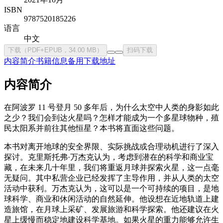
ISBN
9787520185226
语言
中文
下载（PDF+EPUB，34.00 MB）
扫码下载
内容简介
书籍信息
备用下载地址
内容简介
在阿波罗 11 号登月 50 多年后，为什么太空中人类的身影如此
之少？我们会到达火星吗？怎样才能成为一个多星球物种，殖
民太阳系并前往其他恒星？本书将直面这些问题。
本书对离开地球的安全界限、实际挑战或合理动机进行了深入
探讨。克里斯托弗·万杰克认为，考虑到潜在的科学和商业宝
藏，在未来几十年里，我们将重返月球并探索火星，这一点毫
无疑问。其中私营企业已经发挥了主导作用，并从人类的太空
活动中获利。万杰克认为，这可以是一个可持续的项目，是地
球科学、商业和休闲活动的自然延伸。他设想在近地轨道上建
造旅馆，在月球上采矿、发展旅游和科学探索。他还建议在火
星上缓慢而稳定地建设科学基地。如果火星的重力能够允许生