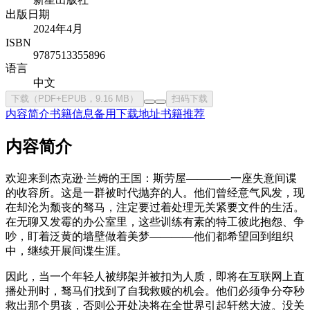
出版日期
2024年4月
ISBN
9787513355896
语言
中文
下载（PDF+EPUB，9.16 MB）
扫码下载
内容简介
书籍信息
备用下载地址
书籍推荐
内容简介
欢迎来到杰克逊·兰姆的王国：斯劳屋————一座失意间谍
的收容所。这是一群被时代抛弃的人。他们曾经意气风发，现
在却沦为颓丧的驽马，注定要过着处理无关紧要文件的生活。
在无聊又发霉的办公室里，这些训练有素的特工彼此抱怨、争
吵，盯着泛黄的墙壁做着美梦————他们都希望回到组织
中，继续开展间谍生涯。
因此，当一个年轻人被绑架并被扣为人质，即将在互联网上直
播处刑时，驽马们找到了自我救赎的机会。他们必须争分夺秒
救出那个男孩，否则公开处决将在全世界引起轩然大波。没关