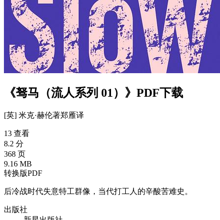
《驽马（流人系列 01）》PDF下载
[英] 米克·赫伦
著
郑雁
译
13 查看
8.2 分
368 页
9.16 MB
转换版PDF
后冷战时代失意特工群像，当代打工人的辛酸苦难史。
出版社
新星出版社