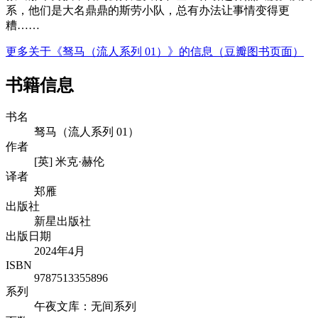
系，他们是大名鼎鼎的斯劳小队，总有办法让事情变得更
糟……
更多关于《驽马（流人系列 01）》的信息（豆瓣图书页面）
书籍信息
书名
驽马（流人系列 01）
作者
[英] 米克·赫伦
译者
郑雁
出版社
新星出版社
出版日期
2024年4月
ISBN
9787513355896
系列
午夜文库：无间系列