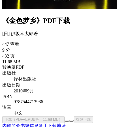
《金色梦乡》PDF下载
[日] 伊坂幸太郎
著
447 查看
9 分
432 页
11.68 MB
转换版PDF
出版社
译林出版社
出版日期
2010年9月
ISBN
9787544713986
语言
中文
下载（PDF+EPUB等，11.68 MB）
扫码下载
内容简介
书籍信息
备用下载地址