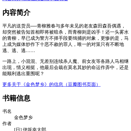
内容简介
平凡的送货员──青柳雅春与多年未见的老友森田森吾偶遇，
却突然被告知首相即将被暗杀，而青柳则是凶手！还一头雾水
的青柳，早已成为警方不择手段要缉捕的对象，更惨的是，马
上成为媒体炒作下十恶不赦的罪人，唯一的对策只有不断地
逃、逃、逃……
一路上，小混混、无差别连续杀人魔、前女友等各路人马相继
出现，情义相挺，他最后会栽在莫名其妙的命运作弄中，还是
能顺利逃出重围呢？
更多关于《金色梦乡》的信息（豆瓣图书页面）
书籍信息
书名
金色梦乡
作者
[日] 伊坂幸太郎