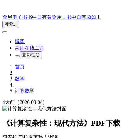
金屋电子书
书中自有黄金屋，书中自有颜如玉
搜索...
博客
常用在线工具
登录/注册
首页
数学
计算数学
4天前
（2026-08-04）
《计算复杂性：现代方法》PDF下载
阿罗拉 巴拉克
著
骆吉洲
译