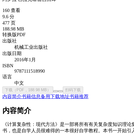
160 查看
9.6 分
477 页
188.98 MB
转换版PDF
出版社
机械工业出版社
出版日期
2016年1月
ISBN
9787111518990
语言
中文
下载（PDF，188.98 MB）
扫码下载
内容简介
书籍信息
备用下载地址
书籍推荐
内容简介
《计算复杂性：现代方法》是一部将所有有关复杂度知识理论
书，也是自学人员很难得的一本很好自学教程。本书一开始引