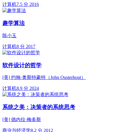
计算机
7.5 分
2016
趣学算法
陈小玉
计算机
8 分
2017
软件设计的哲学
[美] 约翰·奥斯特豪特（John Ousterhout）
计算机
8.9 分
2024
系统之美：决策者的系统思考
[美] 德内拉·梅多斯
商业与经济学
8.2 分
2012