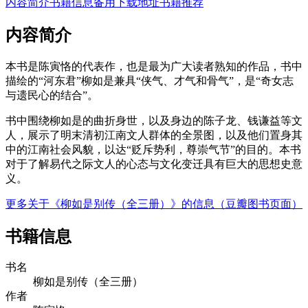
内容简介
书籍信息
备用下载地址
书籍推荐
内容简介
本书是陈寅恪的代表作，也是最为广大读者熟知的作品，书中
描绘的“河东君”柳如是兼具“侠气、才气和骨气”，是“奇女志
与遗民心的结合”。
书中围绕柳如是的曲折身世，以及身边的陈子龙、钱谦益等文
人，展示了明末清初江南文人群体的全景图，以及他们置身其
中的江南社会风貌，以达“贬斥势利，尊崇气节”的目的。本书
对于了解易代之际文人的心态与文化变迁具有巨大的思想史意
义。
更多关于《柳如是别传（全三册）》的信息（豆瓣图书页面）
书籍信息
书名
柳如是别传（全三册）
作者