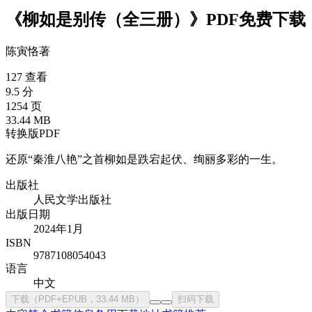
《柳如是别传（全三册）》PDF免费下载
陈寅恪
著
127 查看
9.5 分
1254 页
33.44 MB
转换版PDF
还原“秦淮八艳”之首柳如是跌宕起伏、绚丽多彩的一生。
出版社
人民文学出版社
出版日期
2024年1月
ISBN
9787108054043
语言
中文
下载（PDF+EPUB，33.44 MB）
扫码下载