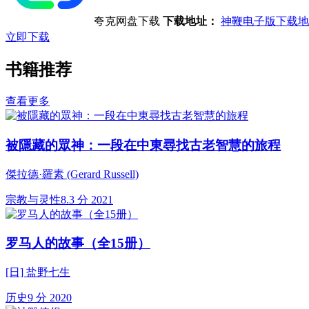
夸克网盘下载
下载地址：
神鞭电子版下载地
立即下载
书籍推荐
查看更多
被隱藏的眾神：一段在中東尋找古老智慧的旅程
傑拉德·羅素 (Gerard Russell)
宗教与灵性
8.3 分
2021
罗马人的故事（全15册）
[日] 盐野七生
历史
9 分
2020