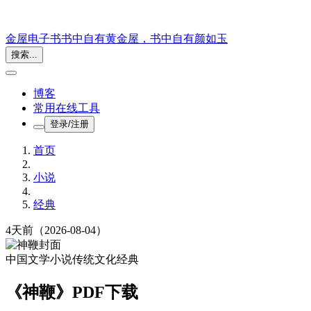
金屋电子书
书中自有黄金屋，书中自有颜如玉
搜索...
博客
常用在线工具
登录/注册
首页
小说
经典
4天前
（2026-08-04）
中国文学
小说
传统文化
经典
《神鞭》PDF下载