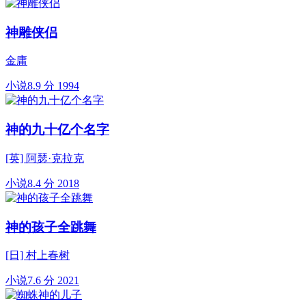
神雕侠侣
金庸
小说
8.9 分
1994
神的九十亿个名字
[英] 阿瑟·克拉克
小说
8.4 分
2018
神的孩子全跳舞
[日] 村上春树
小说
7.6 分
2021