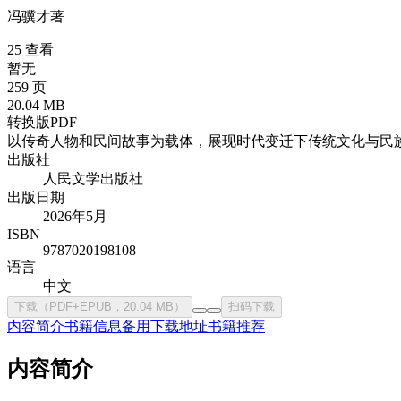
冯骥才
著
25 查看
暂无
259 页
20.04 MB
转换版PDF
以传奇人物和民间故事为载体，展现时代变迁下传统文化与民
出版社
人民文学出版社
出版日期
2026年5月
ISBN
9787020198108
语言
中文
下载（PDF+EPUB，20.04 MB）
扫码下载
内容简介
书籍信息
备用下载地址
书籍推荐
内容简介