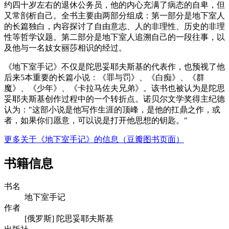
约四十岁左右的退休公务员，他的内心充满了病态的自卑，但
又常剖析自己。全书主要由两部分组成：第一部分是地下室人
的长篇独白，内容探讨了自由意志、人的非理性、历史的非理
性等哲学议题。第二部分是地下室人追溯自己的一段往事，以
及他与一名妓女丽莎相识的经过。
《地下室手记》不仅是陀思妥耶夫斯基的代表作，也预视了他
后来5本重要的长篇小说：《罪与罚》、《白痴》、《群
魔》、《少年》、《卡拉马佐夫兄弟》。该书也被认为是陀思
妥耶夫斯基创作过程中的一个转折点。诺贝尔文学奖得主纪德
认为："这部小说是他写作生涯的顶峰，是他的扛鼎之作，或
者，如果你们愿意，可以说是打开他思想的钥匙。"
更多关于《地下室手记》的信息（豆瓣图书页面）
书籍信息
书名
地下室手记
作者
[俄罗斯] 陀思妥耶夫斯基