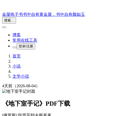
金屋电子书
书中自有黄金屋，书中自有颜如玉
搜索...
博客
常用在线工具
登录/注册
首页
小说
文学小说
4天前
（2026-08-04）
《地下室手记》PDF下载
[俄罗斯] 陀思妥耶夫斯基
著