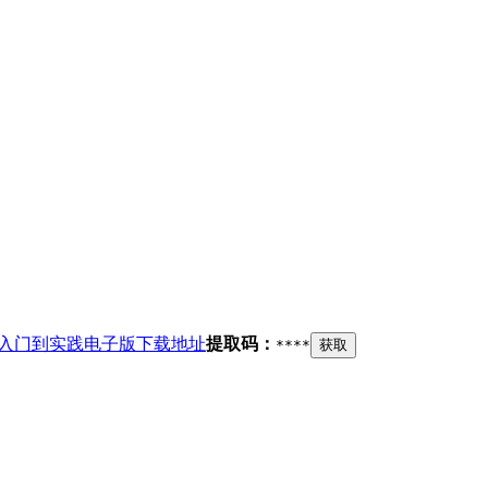
虫从入门到实践电子版下载地址
提取码：
****
获取