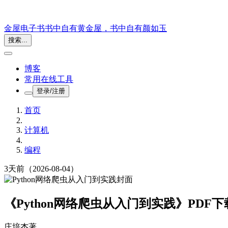
金屋电子书
书中自有黄金屋，书中自有颜如玉
搜索...
博客
常用在线工具
登录/注册
首页
计算机
编程
3天前
（2026-08-04）
《Python网络爬虫从入门到实践》PDF下
庄培杰
著