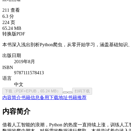
211 查看
6.3 分
224 页
65.24 MB
转换版PDF
本书深入浅出剖析Python爬虫，从零开始学习，涵盖基础知
出版日期
2019年8月
ISBN
9787111578413
语言
中文
下载（PDF+EPUB，65.24 MB）
扫码下载
内容简介
书籍信息
备用下载地址
书籍推荐
内容简介
借着人工智能的浪潮，Python 的热度一直持续上涨，训练人工
数据的爬虫脚本，对所需的数据进行爬取。本书尝试着由浅入深来剖析 P