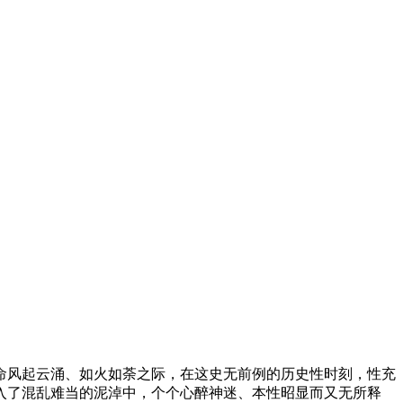
性革命风起云涌、如火如荼之际，在这史无前例的历史性时刻，性充
入了混乱难当的泥淖中，个个心醉神迷、本性昭显而又无所释