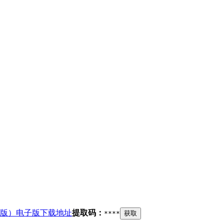
16版）电子版下载地址
提取码：
****
获取