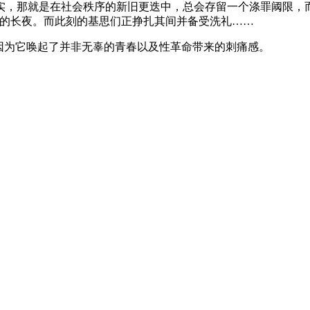
实，那就是在社会秩序的新旧更迭中，总会存留一个涤罪阈限，而
寂的长夜。而此刻的基思们正挣扎其间并备受洗礼……
因为它唤起了并非无辜的青春以及性革命带来的刺痛感。