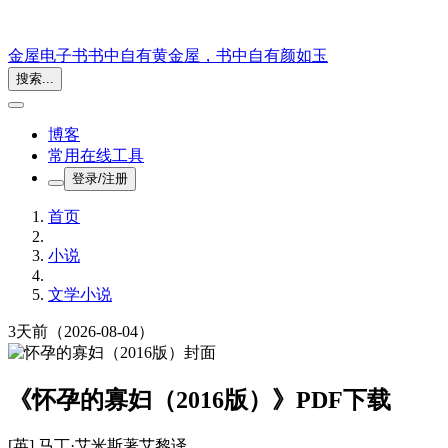
金屋电子书
书中自有黄金屋，书中自有颜如玉
搜索...
博客
常用在线工具
登录/注册
首页
小说
文学小说
3天前
（2026-08-04）
《怀孕的寡妇（2016版）》PDF下载
[英] 马丁·艾米斯
著
艾黎
译