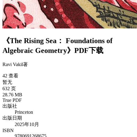
《The Rising Sea： Foundations of
Algebraic Geometry》PDF下载
Ravi Vakil
著
42 查看
暂无
632 页
28.76 MB
True PDF
出版社
Princeton
出版日期
2025年10月
ISBN
9780691268675