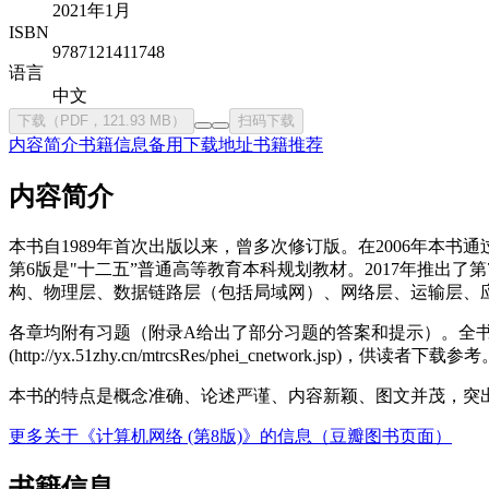
2021年1月
ISBN
9787121411748
语言
中文
下载（PDF，121.93 MB）
扫码下载
内容简介
书籍信息
备用下载地址
书籍推荐
内容简介
本书自1989年首次出版以来，曾多次修订版。在2006年本书通
第6版是"十二五”普通高等教育本科规划教材。2017年推出
构、物理层、数据链路层（包括局域网）、网络层、运输层、
各章均附有习题（附录A给出了部分习题的答案和提示）。全
(http://yx.51zhy.cn/mtrcsRes/phei_cnetwork.jsp)，供读者下载参
本书的特点是概念准确、论述严谨、内容新颖、图文并茂，突
更多关于《计算机网络 (第8版)》的信息（豆瓣图书页面）
书籍信息