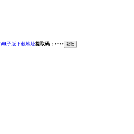
版)电子版下载地址
提取码：
****
获取