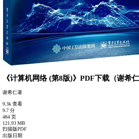
《计算机网络 (第8版)》PDF下载（谢希
谢希仁
著
9.3k 查看
9.7 分
484 页
121.93 MB
扫描版PDF
出版日期