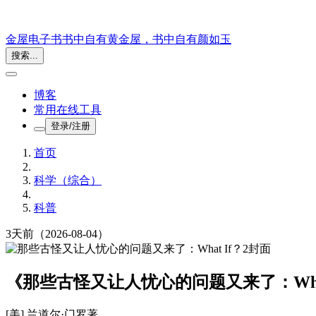
金屋电子书
书中自有黄金屋，书中自有颜如玉
搜索...
博客
常用在线工具
登录/注册
首页
科学（综合）
科普
3天前
（2026-08-04）
《那些古怪又让人忧心的问题又来了：What
[美] 兰道尔·门罗
著