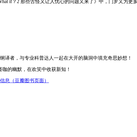
at if？2 那些古怪又让人忧心的问题又来了》中，门罗又为
担纲译者，与专业科普达人一起在大开的脑洞中填充奇思妙想！
怪咖的幽默，在欢笑中收获新知！
》的信息（豆瓣图书页面）