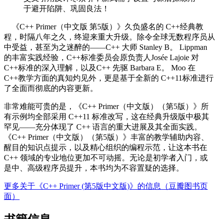
于避开陷阱、巩固良法！
《C++ Primer（中文版 第5版）》久负盛名的 C++经典教
程，时隔八年之久，终迎来重大升级。除令全球无数程序员从
中受益，甚至为之迷醉的——C++ 大师 Stanley B。 Lippman
的丰富实践经验，C++标准委员会原负责人Josée Lajoie 对
C++标准的深入理解，以及C++ 先驱 Barbara E。 Moo 在
C++教学方面的真知灼见外，更是基于全新的 C++11标准进行
了全面而彻底的内容更新。
非常难能可贵的是，《C++ Primer（中文版）（第5版）》所
有示例均全部采用 C++11 标准改写，这在经典升级版中极其
罕见——充分体现了 C++ 语言的重大进展及其全面实践。
《C++ Primer（中文版）（第5版）》丰富的教学辅助内容、
醒目的知识点提示，以及精心组织的编程示范，让这本书在
C++ 领域的专业地位更加不可动摇。无论是初学者入门，或
是中、高级程序员提升，本书均为不容置疑的选择。
更多关于《C++ Primer (第5版中文版)》的信息（豆瓣图书页
面）