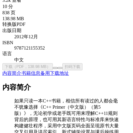
3.2k 查看
10 分
838 页
138.98 MB
转换版PDF
出版日期
2012年12月
ISBN
9787121155352
语言
中文
下载（PDF，138.98 MB）
扫码下载
内容简介
书籍信息
备用下载地址
内容简介
如果只读一本C++书籍，相信所有读过的人都会毫
不犹豫选择《C++ Primer（中文版）（第5
版）》，无论初学或老手既可用来理解C++11规则
背后的原理，也可用其新语言特性与标准库来快速
构建健壮程序，采用中文版页码全面呈现原书大量
交叉引用及详尽索引，新式辅学设置与课后操练用