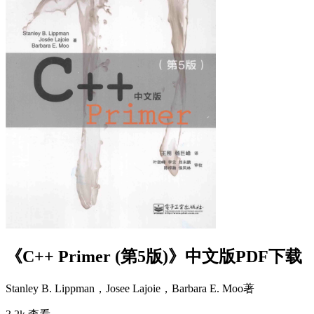
《C++ Primer (第5版)》中文版PDF下载
Stanley B. Lippman，Josee Lajoie，Barbara E. Moo
著