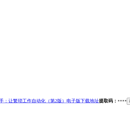
速上手：让繁琐工作自动化（第2版）电子版下载地址
提取码：
****