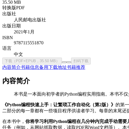
35.50 MB
转换版PDF
出版社
人民邮电出版社
出版日期
2021年1月
ISBN
9787115551870
语言
中文
下载（PDF+EPUB，35.50 MB）
扫码下载
内容简介
书籍信息
备用下载地址
书籍推荐
内容简介
本书是一本面向初学者的Python编程实用指南。本书不
《Python编程快速上手：让繁琐工作自动化（第2版）》
的第一
二部分的每一章都有一些项目程序供读者学习。每章的末尾还
在本书中，
你将学习利用Python编程在几分钟内完成手动需
任务（例如，从网站抓取数据，读取PDF和Word文档等）