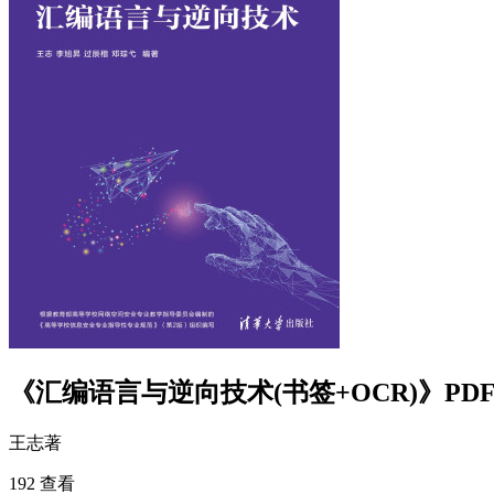
《汇编语言与逆向技术(书签+OCR)》PD
王志
著
192 查看