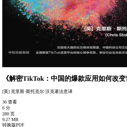
《解密TikTok：中国的爆款应用如何改
[英] 克里斯·斯托克尔·沃克
著
法意
译
36 查看
6 分
280 页
9.27 MB
转换版PDF