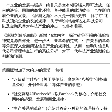
一个企业的发展与崛起，绝非只是空有领导强人即可达成。任
何的决策、同期的商业环境、各种能量的此消彼长，也在影响
着企业的兴衰。《浪潮之巅》不只是一部历史书 ，除了讲 述
科技顶尖企业的发展规律， 对于华尔街如何左右科技公司，
以及金融风暴对科技产业的冲击，也多有着墨。
《浪潮之巅 第四版》新增了6章内容，探讨硅谷不竭的创新精
神究竟源自何处，进一步从工业革命的范式、生产关系的革命
等角度深入全面阐述信息产业的规律性。从而，借助对信息时
代公司管理特点进行的系统分析，对下一代科技产业浪潮给出
判断和预测。
第四版增加了大约1/4的章节，包括：
“八叛徒与硅谷”（关于罗伊斯、摩尔等“八叛徒”创办仙
童公司，开创全世界半导体产业的事迹）；
“社交网络和Facebook”（以Facebook为核心，介绍社交
网络的起源、发展和商业规律）；
“生产关系的革命”（介绍硅谷企业独到的管理特点，特