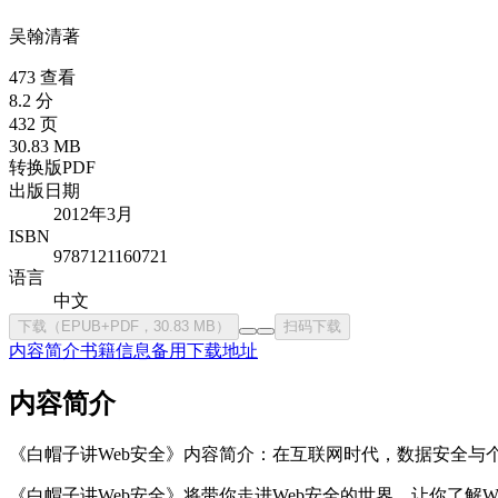
吴翰清
著
473 查看
8.2 分
432 页
30.83 MB
转换版PDF
出版日期
2012年3月
ISBN
9787121160721
语言
中文
下载（EPUB+PDF，30.83 MB）
扫码下载
内容简介
书籍信息
备用下载地址
内容简介
《白帽子讲Web安全》内容简介：在互联网时代，数据安全
《白帽子讲Web安全》将带你走进Web安全的世界，让你了