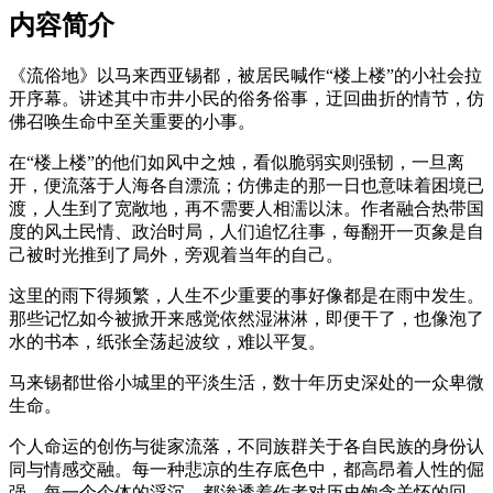
内容简介
《流俗地》以马来西亚锡都，被居民喊作“楼上楼”的小社会拉
开序幕。讲述其中市井小民的俗务俗事，迂回曲折的情节，仿
佛召唤生命中至关重要的小事。
在“楼上楼”的他们如风中之烛，看似脆弱实则强韧，一旦离
开，便流落于人海各自漂流；仿佛走的那一日也意味着困境已
渡，人生到了宽敞地，再不需要人相濡以沫。作者融合热带国
度的风土民情、政治时局，人们追忆往事，每翻开一页象是自
己被时光推到了局外，旁观着当年的自己。
这里的雨下得频繁，人生不少重要的事好像都是在雨中发生。
那些记忆如今被掀开来感觉依然湿淋淋，即便干了，也像泡了
水的书本，纸张全荡起波纹，难以平复。
马来锡都世俗小城里的平淡生活，数十年历史深处的一众卑微
生命。
个人命运的创伤与徙家流落，不同族群关于各自民族的身份认
同与情感交融。每一种悲凉的生存底色中，都高昂着人性的倔
强。每一个个体的浮沉，都渗透着作者对历史饱含关怀的回