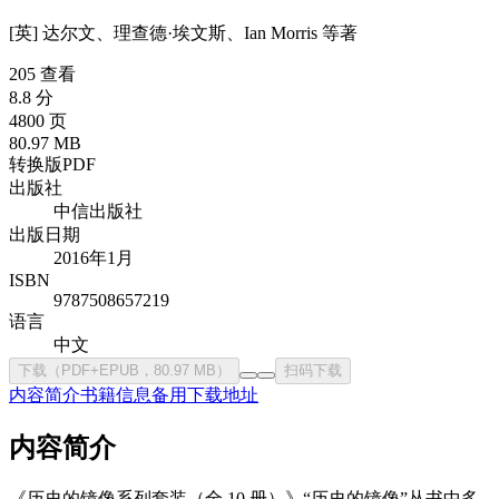
[英] 达尔文、理查德·埃文斯、Ian Morris 等
著
205 查看
8.8 分
4800 页
80.97 MB
转换版PDF
出版社
中信出版社
出版日期
2016年1月
ISBN
9787508657219
语言
中文
下载（PDF+EPUB，80.97 MB）
扫码下载
内容简介
书籍信息
备用下载地址
内容简介
《历史的镜像系列套装（全 10 册）》“历史的镜像”丛书中多