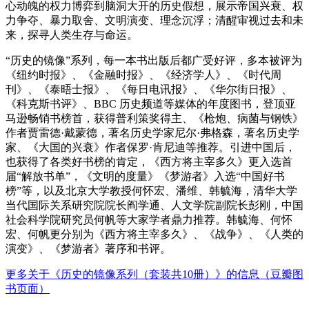
心动魄的权力博弈到脑洞大开的历史假想，展示帝国兴衰、权
力争夺、暴力取舍、文明演变、理念沉浮；清醒审视过去和未
来，探寻人类生存与命运。
“历史的镜像”系列，每一本书出版后都广受好评，多本被评为
《纽约时报》、《金融时报》、《经济学人》、《时代周
刊》、《泰晤士报》、《每日电讯报》、《华尔街日报》、
《科克斯书评》、BBC 历史频道等媒体的年度图书，登顶亚
马逊畅销书榜首，获得普利策奖得主、《枪炮、病菌与钢铁》
作者贾雷德·戴蒙德，著名历史学家尼尔·弗格森，著名历史学
家、《大国的兴衰》作者保罗·肯尼迪等推荐。引进中国后，
也获得了各类好书榜的肯定，《西方将主宰多久》更入选首
届“解放书单”，《文明的度量》《梦游者》入选“中国好书
榜”等，以及北京大学教授何怀宏、潘维、韩毓海，清华大学
当代国际关系研究院院长阎学通、人文学院副院长彭刚，中国
社会科学院研究员何帆等大家学者鼎力推荐。韩毓海、何怀
宏、何帆更分别为《西方将主宰多久》、《战争》、《人类的
演变》、《梦游者》著序和书评。
更多关于《历史的镜像系列（套装共10册）》的信息（豆瓣图
书页面）