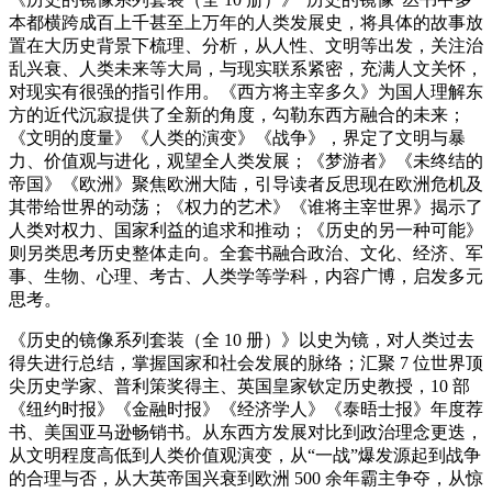
本都横跨成百上千甚至上万年的人类发展史，将具体的故事放
置在大历史背景下梳理、分析，从人性、文明等出发，关注治
乱兴衰、人类未来等大局，与现实联系紧密，充满人文关怀，
对现实有很强的指引作用。《西方将主宰多久》为国人理解东
方的近代沉寂提供了全新的角度，勾勒东西方融合的未来；
《文明的度量》《人类的演变》《战争》，界定了文明与暴
力、价值观与进化，观望全人类发展；《梦游者》《未终结的
帝国》《欧洲》聚焦欧洲大陆，引导读者反思现在欧洲危机及
其带给世界的动荡；《权力的艺术》《谁将主宰世界》揭示了
人类对权力、国家利益的追求和推动；《历史的另一种可能》
则另类思考历史整体走向。全套书融合政治、文化、经济、军
事、生物、心理、考古、人类学等学科，内容广博，启发多元
思考。
《历史的镜像系列套装（全 10 册）》以史为镜，对人类过去
得失进行总结，掌握国家和社会发展的脉络；汇聚 7 位世界顶
尖历史学家、普利策奖得主、英国皇家钦定历史教授，10 部
《纽约时报》《金融时报》《经济学人》《泰晤士报》年度荐
书、美国亚马逊畅销书。从东西方发展对比到政治理念更迭，
从文明程度高低到人类价值观演变，从“一战”爆发源起到战争
的合理与否，从大英帝国兴衰到欧洲 500 余年霸主争夺，从惊