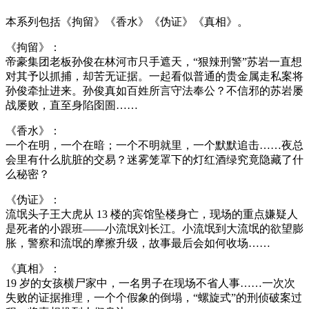
本系列包括《拘留》《香水》《伪证》《真相》。
《拘留》：
帝豪集团老板孙俊在林河市只手遮天，“狠辣刑警”苏岩一直想
对其予以抓捕，却苦无证据。一起看似普通的贵金属走私案将
孙俊牵扯进来。孙俊真如百姓所言守法奉公？不信邪的苏岩屡
战屡败，直至身陷囹圄……
《香水》：
一个在明，一个在暗；一个不明就里，一个默默追击……夜总
会里有什么肮脏的交易？迷雾笼罩下的灯红酒绿究竟隐藏了什
么秘密？
《伪证》：
流氓头子王大虎从 13 楼的宾馆坠楼身亡，现场的重点嫌疑人
是死者的小跟班——小流氓刘长江。小流氓到大流氓的欲望膨
胀，警察和流氓的摩擦升级，故事最后会如何收场……
《真相》：
19 岁的女孩横尸家中，一名男子在现场不省人事……一次次
失败的证据推理，一个个假象的倒塌，“螺旋式”的刑侦破案过