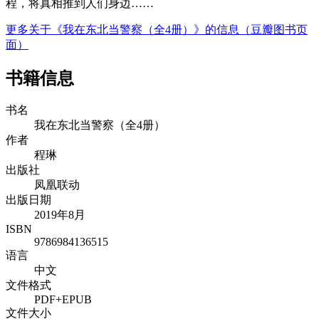
程，将真相推到人们身边……
更多关于《我在东北当警察（全4册）》的信息（豆瓣图书页
面）
书籍信息
书名
我在东北当警察（全4册）
作者
程琳
出版社
凤凰联动
出版日期
2019年8月
ISBN
9786984136515
语言
中文
文件格式
PDF+EPUB
文件大小