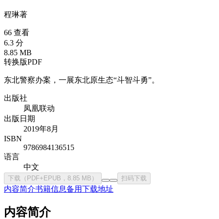
程琳
著
66 查看
6.3 分
8.85 MB
转换版PDF
东北警察办案，一展东北原生态“斗智斗勇”。
出版社
凤凰联动
出版日期
2019年8月
ISBN
9786984136515
语言
中文
下载（PDF+EPUB，8.85 MB）
扫码下载
内容简介
书籍信息
备用下载地址
内容简介