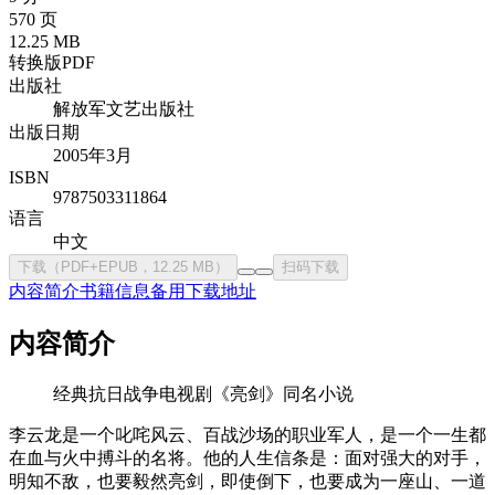
570 页
12.25 MB
转换版PDF
出版社
解放军文艺出版社
出版日期
2005年3月
ISBN
9787503311864
语言
中文
下载（PDF+EPUB，12.25 MB）
扫码下载
内容简介
书籍信息
备用下载地址
内容简介
经典抗日战争电视剧《亮剑》同名小说
李云龙是一个叱咤风云、百战沙场的职业军人，是一个一生都
在血与火中搏斗的名将。他的人生信条是：面对强大的对手，
明知不敌，也要毅然亮剑，即使倒下，也要成为一座山、一道