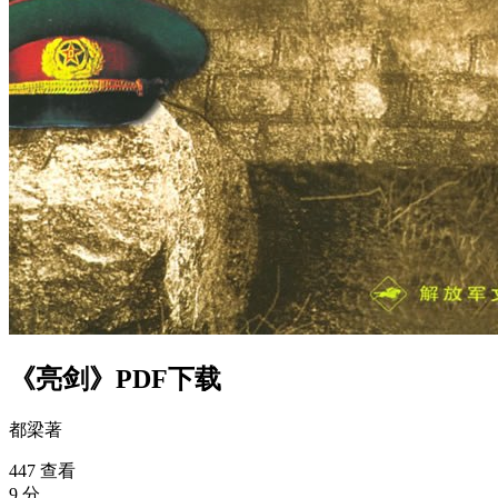
《亮剑》PDF下载
都梁
著
447 查看
9 分