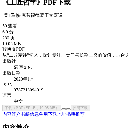
《工匠哲学》PDF下载
[美] 马修·克劳福德
著
王文嘉
译
50 查看
6.9 分
280 页
19.05 MB
转换版PDF
从“工匠精神”切入，探讨专注、责任与长期主义的价值，适合
出版社
湛庐文化
出版日期
2020年1月
ISBN
9787213094019
语言
中文
下载（PDF+EPUB，19.05 MB）
扫码下载
内容简介
书籍信息
备用下载地址
书籍推荐
内容简介