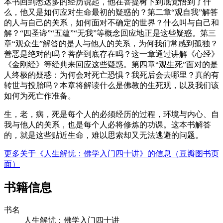
本书回到悉达多的经历说起，他在菩提树下到底觉悟到了什
么，他又是如何应对生命最初的疑惑的？第二章“观自我”解答
的人与自己的关系，如何面对不确定的世界？什么叫与自己和
解？“四圣谛”“五蕴”“无我”等概念回应地正是这些疑惑。第三
章“观众生”解答的是人与他人的关系，为何我们常感到孤独？
善恶是绝对的吗？菩萨到底存在吗？这一章通过讲解《心经》
《金刚经》等经典来回应这些疑惑。第四章“观生死”面对的是
人终极的疑惑：为何会对死亡恐惧？我死后会去哪里？真的有
转世与投胎吗？本章将解读什么是佛教的生死观，以及我们该
如何为死亡作准备。
生，老，病，死是每个人的必须经历的过程，环境与内心、自
我与他人的关系，也是每个人必将修炼的功课。这本书解答
的，就是这些贴近生命，难以思索却又无法逃避的问题。
更多关于《人生解忧：佛学入门四十讲》的信息（豆瓣图书页
面）
书籍信息
书名
人生解忧：佛学入门四十讲