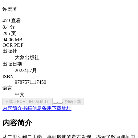
许宏
著
459 查看
8.4 分
295 页
94.06 MB
OCR PDF
出版社
大象出版社
出版日期
2023年7月
ISBN
9787571117450
语言
中文
下载（PDF，94.06 MB）
扫码下载
内容简介
书籍信息
备用下载地址
内容简介
从二里头到二里岗，再到殷墟的考古发现，揭示了数百年间中