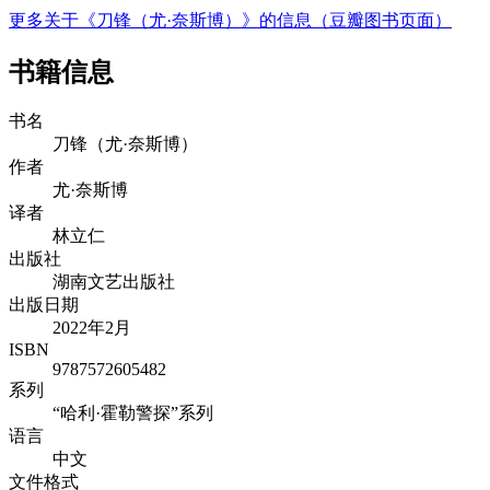
更多关于《刀锋（尤·奈斯博）》的信息（豆瓣图书页面）
书籍信息
书名
刀锋（尤·奈斯博）
作者
尤·奈斯博
译者
林立仁
出版社
湖南文艺出版社
出版日期
2022年2月
ISBN
9787572605482
系列
“哈利·霍勒警探”系列
语言
中文
文件格式