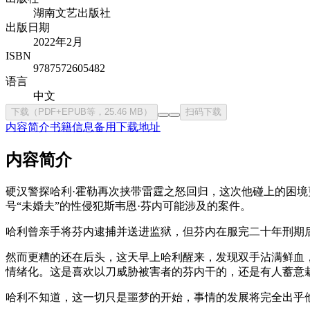
湖南文艺出版社
出版日期
2022年2月
ISBN
9787572605482
语言
中文
下载（PDF+EPUB等，25.46 MB）
扫码下载
内容简介
书籍信息
备用下载地址
内容简介
硬汉警探哈利·霍勒再次挟带雷霆之怒回归，这次他碰上的困
号“未婚夫”的性侵犯斯韦恩·芬内可能涉及的案件。
哈利曾亲手将芬内逮捕并送进监狱，但芬内在服完二十年刑期
然而更糟的还在后头，这天早上哈利醒来，发现双手沾满鲜血
情绪化。这是喜欢以刀威胁被害者的芬内干的，还是有人蓄意
哈利不知道，这一切只是噩梦的开始，事情的发展将完全出乎