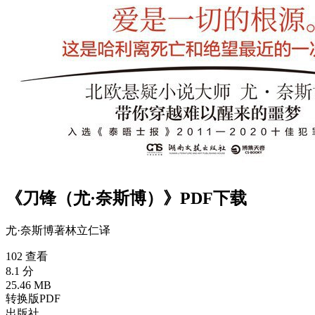
《刀锋（尤·奈斯博）》PDF下载
尤·奈斯博
著
林立仁
译
102 查看
8.1 分
25.46 MB
转换版PDF
出版社