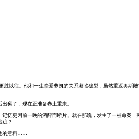
境更胜以往。他和一生挚爱萝凯的关系濒临破裂，虽然重返奥斯
后出狱了，现在正准备卷土重来。
，记忆更因前一晚的酒醉而断片。就在那晚，发生了一桩命案，
栽赃？
他的意料……