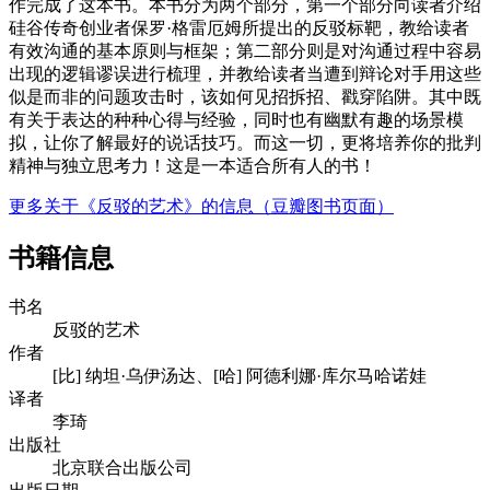
作完成了这本书。本书分为两个部分，第一个部分向读者介绍
硅谷传奇创业者保罗·格雷厄姆所提出的反驳标靶，教给读者
有效沟通的基本原则与框架；第二部分则是对沟通过程中容易
出现的逻辑谬误进行梳理，并教给读者当遭到辩论对手用这些
似是而非的问题攻击时，该如何见招拆招、戳穿陷阱。其中既
有关于表达的种种心得与经验，同时也有幽默有趣的场景模
拟，让你了解最好的说话技巧。而这一切，更将培养你的批判
精神与独立思考力！这是一本适合所有人的书！
更多关于《反驳的艺术》的信息（豆瓣图书页面）
书籍信息
书名
反驳的艺术
作者
[比] 纳坦·乌伊汤达、[哈] 阿德利娜·库尔马哈诺娃
译者
李琦
出版社
北京联合出版公司