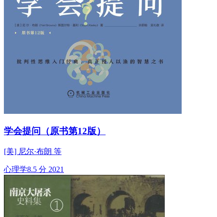
学会提问（原书第12版）
[美] 尼尔·布朗 等
心理学
8.5 分
2021