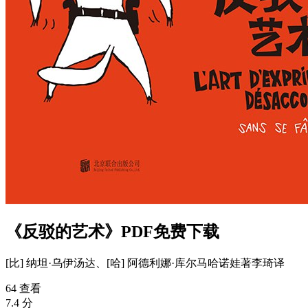
《反驳的艺术》PDF免费下载
[比] 纳坦·乌伊汤达、[哈] 阿德利娜·库尔马哈诺娃
著
李琦
译
64 查看
7.4 分