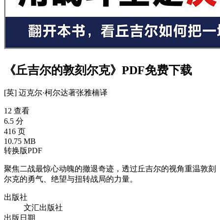
《丘吉尔的敦刻尔克》PDF免费下载
[英] 迈克尔·柯尔达
著
张雅楠
译
12 查看
6.5 分
416 页
10.75 MB
转换版PDF
聚焦二战最惊心动魄的撤退奇迹，透过丘吉尔的视角重温敦刻
尔克的勇气、绝望与扭转战局的力量。
出版社
文汇出版社
出版日期