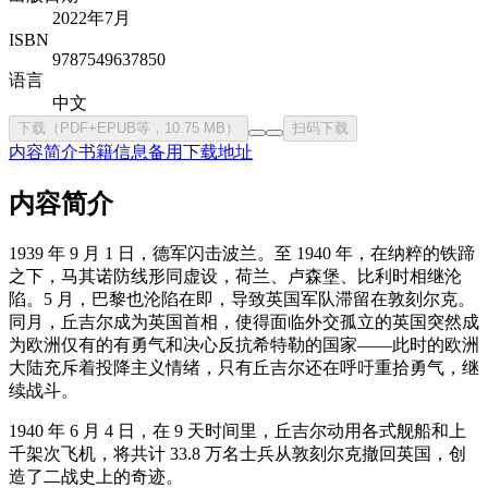
2022年7月
ISBN
9787549637850
语言
中文
下载（PDF+EPUB等，10.75 MB）
扫码下载
内容简介
书籍信息
备用下载地址
内容简介
1939 年 9 月 1 日，德军闪击波兰。至 1940 年，在纳粹的铁蹄
之下，马其诺防线形同虚设，荷兰、卢森堡、比利时相继沦
陷。5 月，巴黎也沦陷在即，导致英国军队滞留在敦刻尔克。
同月，丘吉尔成为英国首相，使得面临外交孤立的英国突然成
为欧洲仅有的有勇气和决心反抗希特勒的国家——此时的欧洲
大陆充斥着投降主义情绪，只有丘吉尔还在呼吁重拾勇气，继
续战斗。
1940 年 6 月 4 日，在 9 天时间里，丘吉尔动用各式舰船和上
千架次飞机，将共计 33.8 万名士兵从敦刻尔克撤回英国，创
造了二战史上的奇迹。