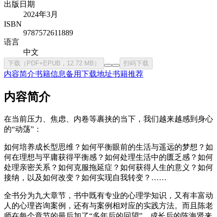
出版日期
2024年3月
ISBN
9787572611889
语言
中文
下载（PDF+EPUB，12.72 MB）
扫码下载
内容简介
书籍信息
备用下载地址
书籍推荐
内容简介
在当前压力、焦虑、内卷等裹挟的当下，我们越来越感到身心
的“动荡”：
如何培养成长型思维？如何平衡眼前的生活与遥远的梦想？如
何在理想与平庸获得平衡感？如何处理生活中的匮乏感？如何
处理亲密关系？如何克服拖延症？如何获得人生的意义？如何
接纳，以及如何改变？如何实现自我转变？……
全书分为九大章节，书中既有专业的心理学知识，又有丰富动
人的心理咨询案例，还有与案例相对应的实践方法。而且陈老
师在每个章节的最后加了“多年后的回望”，成长后的陈海贤来