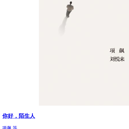
你好，陌生人
项飙 等