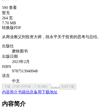
590 查看
暂无
264 页
7.70 MB
转换版PDF
从商业教父到投资大师，段永平关于投资的思考与总结。
出版社
磨铁图书
出版日期
2023年2月
ISBN
9787513940948
语言
中文
下载（PDF+EPUB，7.70 MB）
扫码下载
内容简介
书籍信息
备用下载地址
内容简介