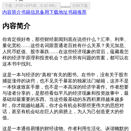
下载（PDF+EPUB，9.42 MB）
扫码下载
内容简介
书籍信息
备用下载地址
书籍推荐
内容简介
你肯定很好奇，那些财经新闻到底在说些什么？汇率、利率、
量化宽松……这些名词跟普通老百姓有什么关系？美元加息、
人民币贬值、股市暴跌……在这些经济现象的背后，蕴藏着怎
样的经济学原理和投资机会？也许所有问题的答案，都可以在
这本书中找到。
这是一本与经济的“真相”有关的图书。在书中，没有关于股市
捕捉涨停的诀窍，也不见关于暴富的独家法门秘籍，这并不是
一本快速致富手册，也不是一本高深的经济学著作。作者想要
与读者分享的，是那些看似平凡的经济现象和投资故事中，最
基础却最重要的东西。当这些最基础的东西积累得越来越多
时，你才能越站越高，你才会有机会和那些更伟大的思想对
话，甚至有机会站在巨人的肩膀上，为人为己创造更大的价
值。
这是一本通俗易懂的财经读物。作者利用生活化、诙谐幽默的