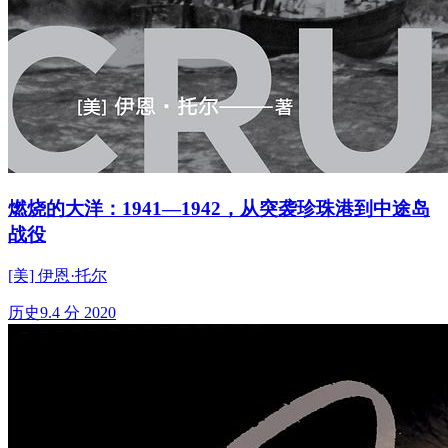
燃烧的大洋：1941—1942，从突袭珍珠港到中途岛
战役
[美] 伊恩·托尔
历史
9.4 分
2020