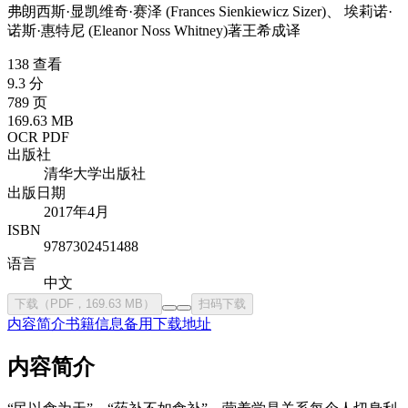
弗朗西斯·显凯维奇·赛泽 (Frances Sienkiewicz Sizer)、‎ 埃莉诺·
诺斯·惠特尼 (Eleanor Noss Whitney)
著
王希成
译
138 查看
9.3 分
789 页
169.63 MB
OCR PDF
出版社
清华大学出版社
出版日期
2017年4月
ISBN
9787302451488
语言
中文
下载（PDF，169.63 MB）
扫码下载
内容简介
书籍信息
备用下载地址
内容简介