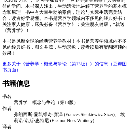
“民以食为天”，“药补不如食补”，营养学是关系每个人切身利
益的学问。本书深入浅出，生动活泼地讲解了营养学的基本概
念和原理，书中有大量生动的案例，理论与实际生活完美结
合，读者好学易懂。本书是营养学领域内不多见的经典好书！
关注家人健康，床头必备《营养学》；关注朋友健康，*就送
《营养学》！
本书是风靡全球的经典营养学教材！本书是营养学领域内不多
见的经典好书，图文并茂，生动形象，读者读后有醍醐灌顶的
效果！
更多关于《营养学：概念与争论（第13版）》的信息（豆瓣图
书页面）
书籍信息
书名
营养学：概念与争论（第13版）
作者
弗朗西斯·显凯维奇·赛泽 (Frances Sienkiewicz Sizer)、‎ 埃
莉诺·诺斯·惠特尼 (Eleanor Noss Whitney)
译者