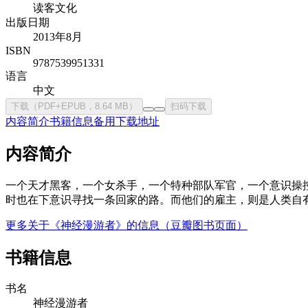
读客文化
出版日期
2013年8月
ISBN
9787539951331
语言
中文
下载（PDF+EPUB，8.64 MB）
扫码下载
内容简介
书籍信息
备用下载地址
内容简介
一个天才黑客，一个女杀手，一个特种部队军官，一个意识操
时也在下意识寻找一条回家的路。而他们的雇主，则是人类自
更多关于《神经漫游者》的信息（豆瓣图书页面）
书籍信息
书名
神经漫游者