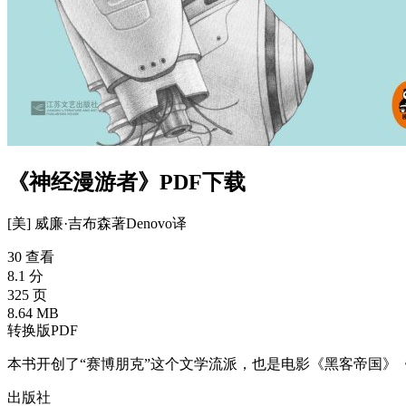
《神经漫游者》PDF下载
[美] 威廉·吉布森
著
Denovo
译
30 查看
8.1 分
325 页
8.64 MB
转换版PDF
本书开创了“赛博朋克”这个文学流派，也是电影《黑客帝国》
出版社