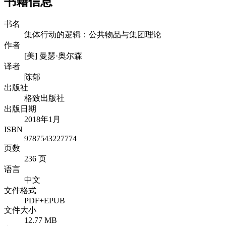
书籍信息
书名
集体行动的逻辑：公共物品与集团理论
作者
[美] 曼瑟·奥尔森
译者
陈郁
出版社
格致出版社
出版日期
2018年1月
ISBN
9787543227774
页数
236 页
语言
中文
文件格式
PDF+EPUB
文件大小
12.77 MB