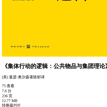
《集体行动的逻辑：公共物品与集团理论》
[美] 曼瑟·奥尔森
著
陈郁
译
75 查看
7.6 分
236 页
12.77 MB
转换版PDF