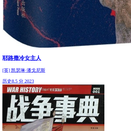
耶路撒冷女主人
[英] 凯瑟琳·潘戈尼斯
历史
8.5 分
2023