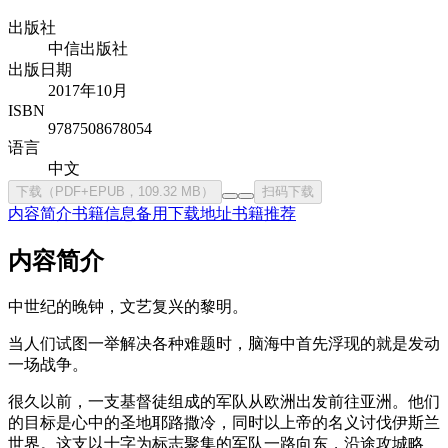
出版社
中信出版社
出版日期
2017年10月
ISBN
9787508678054
语言
中文
下载（PDF+EPUB，109.32 MB）
扫码下载
内容简介
书籍信息
备用下载地址
书籍推荐
内容简介
中世纪的晚钟，文艺复兴的黎明。
当人们试图一举解决各种难题时，脑海中首先浮现的就是发动
一场战争。
很久以前，一支基督徒组成的军队从欧洲出发前往亚洲。他们
的目标是心中的圣地耶路撒冷，同时以上帝的名义讨伐伊斯兰
世界。这支以十字为标志聚集的军队一路向东，沿途攻城略