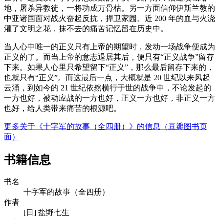
地，屠杀异教徒，一将功成万骨枯。另一方面信仰伊斯兰教的
中亚诸国面对战火奋起反抗，捍卫家园。近 200 年的血与火浇
灌了文明之花，抹不去的痛苦记忆留在历史中。
当人心中唯一的正义只有上帝的期望时，发动一场战争便成为
正义的了。而当上帝的意志退居其后，便只有“正义战争”留存
下来。如果人心里只希望留下“正义”，那么最后留存下来的，
也就只有“正义”。而这最后一点，大概就是 20 世纪以来风起
云涌，到如今的 21 世纪依然横行于世的战争中，不论发起的
一方也好，被动应战的一方也好，正义一方也好，非正义一方
也好，给人类带来痛苦的根源吧。
更多关于《十字军的故事（全四册）》的信息（豆瓣图书页
面）
书籍信息
书名
十字军的故事（全四册）
作者
[日] 盐野七生