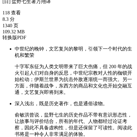
[日] 盐野七生
著
万翔
译
118 查看
8.3 分
1340 页
109.32 MB
转换版PDF
中世纪的晚钟，文艺复兴的黎明，引领下一个时代的生
机和繁荣
十字军东征为人类文明带来了巨大伤痛，但 200 年的战
火引起人们对自身的反思，中世纪宗教对人性的枷锁开
始松动；伊斯兰世界为抗击外敌逐渐统一而强大。另一
方面，伴随着战争，东西方的商品和文化也开始交融互
通，文艺复兴即将到来。
深入浅出，既是历史著作，也是通俗读物。
俞敏洪曾说，盐野七生的历史作品不带有意识形态性，
让故事与评价结合，所有的年代、人物都经过论证考
察，因此不具备虚构性，但是还保留了可读性。阅读此
书将是一种令人非常满足的体验。