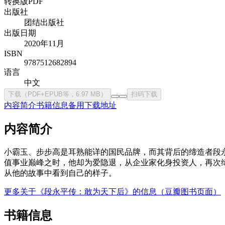
转换版PDF
出版社
团结出版社
出版日期
2020年11月
ISBN
9787512682894
语言
中文
下载（PDF+EPUB等，6.97 MB）
扫码下载
内容简介
书籍信息
备用下载地址
内容简介
小霸玉、步步高是耳熟能详的国民品牌，而其背后的缔造者段永
值事业巅峰之时，他却为爱隐退，从企业家化身投资人，再次
从他的故事中看到自己的样子。
更多关于《段永平传：敢为天下后》的信息（豆瓣图书页面）
书籍信息