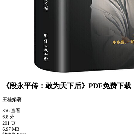
《段永平传：敢为天下后》PDF免费下载
王桂娟
著
356 查看
6.8 分
201 页
6.97 MB