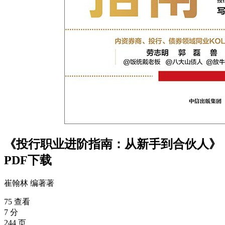
《投行职业进阶指南：从新手到合伙人》
PDF下载
崔翰林 编著
著
75 查看
7 分
244 页