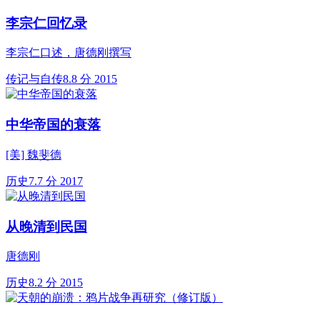
李宗仁回忆录
李宗仁口述，唐德刚撰写
传记与自传
8.8 分
2015
中华帝国的衰落
[美] 魏斐德
历史
7.7 分
2017
从晚清到民国
唐德刚
历史
8.2 分
2015