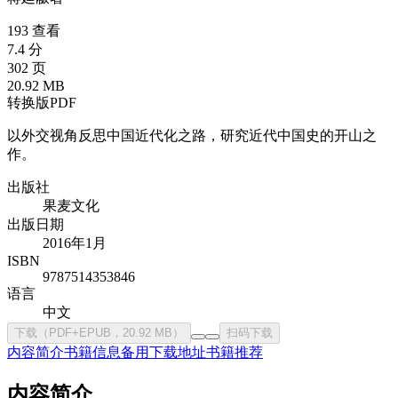
193 查看
7.4 分
302 页
20.92 MB
转换版PDF
以外交视角反思中国近代化之路，研究近代中国史的开山之
作。
出版社
果麦文化
出版日期
2016年1月
ISBN
9787514353846
语言
中文
下载（PDF+EPUB，20.92 MB）
扫码下载
内容简介
书籍信息
备用下载地址
书籍推荐
内容简介